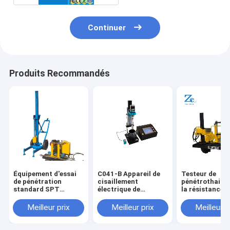
Continuer
Produits Recommandés
Équipement d'essai
C041-B Appareil de
Testeur de
de pénétration
cisaillement
pénétrothaion
standard SPT
électrique de
la résistance d
hydraulique C126-B
laboratoire pour sol
pointe du cône 
à vendre pour
en pelle
frottement de
Meilleur prix
Meilleur prix
Meilleur p
machines d'essai de
parois latérale
laboratoire de sols