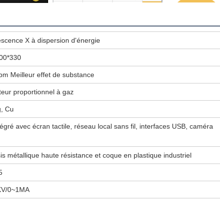
escence X à dispersion d'énergie
00*330
pm Meilleur effet de substance
teur proportionnel à gaz
g, Cu
égré avec écran tactile, réseau local sans fil, interfaces USB, caméra
s métallique haute résistance et coque en plastique industriel
5
KV/0~1MA