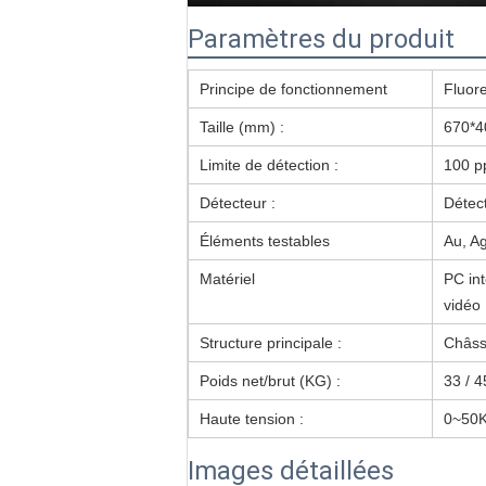
Paramètres du produit
Principe de fonctionnement
Fluor
Taille (mm) :
670*4
Limite de détection :
100 p
Détecteur :
Détec
Éléments testables
Au, A
Matériel
PC int
vidéo
Structure principale :
Châssi
Poids net/brut (KG) :
33 / 4
Haute tension :
0~50
Images détaillées