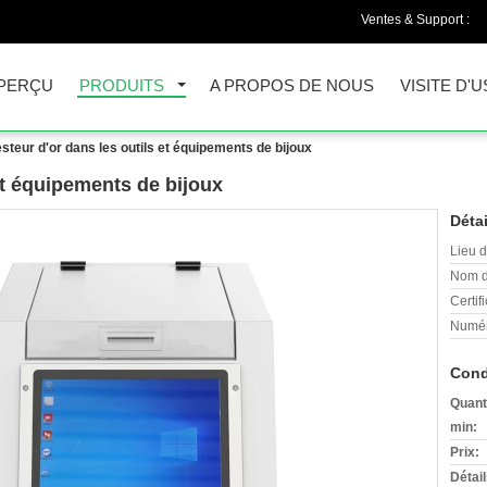
Ventes & Support :
PERÇU
PRODUITS
A PROPOS DE NOUS
VISITE D'U
steur d'or dans les outils et équipements de bijoux
et équipements de bijoux
Détai
Lieu d
Nom d
Certifi
Numér
Cond
Quant
min:
Prix:
Détai