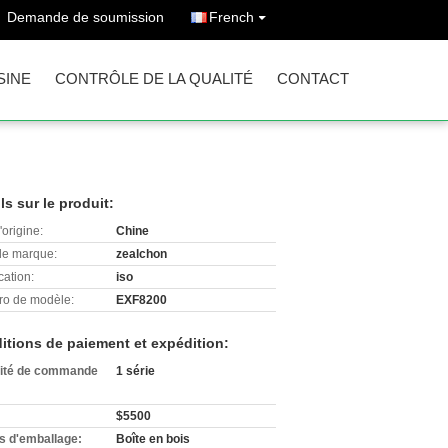
Demande de soumission
French
SINE
CONTRÔLE DE LA QUALITÉ
CONTACT
ls sur le produit:
'origine:
Chine
e marque:
zealchon
cation:
iso
o de modèle:
EXF8200
itions de paiement et expédition:
ité de commande
1 série
$5500
ls d'emballage:
Boîte en bois