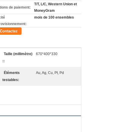
T/T, L/C, Western Union et
tions de paiement:
MoneyGram
ité
mois de 100 ensembles
rovisionnement:
Contactez
Taille (millimètre)
670*400*330
::
Éléments
Au, Ag, Cu, Pt, Pd
testables: