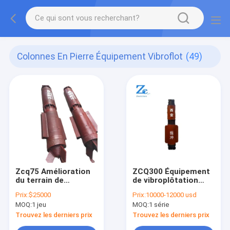
Colonnes En Pierre Équipement Vibroflot
(49)
Zcq75 Amélioration
ZCQ300 Équipement
du terrain de
de vibroplôtation
construction
pour le condensation
Prix:
$25000
Prix:
10000-12000 usd
Vibroflot
par vibroplôtation
MOQ:
1 jeu
MOQ:
1 série
des sols sans
cohésion pour
Trouvez les derniers prix
Trouvez les derniers prix
l'ingénierie de