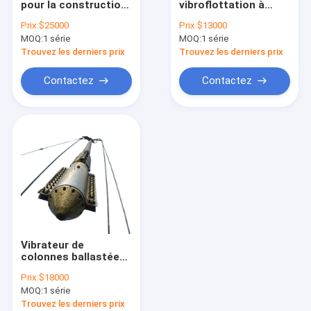
pour la construction
vibroflottation à
machine d'essai d'or
de remplacement
alimentation
Prix:
$25000
Prix:
$13000
des vibrations en
supérieure pour
MOQ:
Vibroflotation
1 série
MOQ:
1 série
mer
l'amélioration du sol
en profondeur
Trouvez les derniers prix
Trouvez les derniers prix
ZCQ100kw,
Analyseur en métal
compactage du sable
Contactez
Contactez
et pieux en colonnes
de pierres
colonnes en pierre Équipement Vibroflot
machine d'essai de roches
Machine d'essai de sol
machine d'essais de sous-couches et de pavés
Surfaces de pavage en sous-sol
Vibrateur de
Four de fonte d'or
colonnes ballastées
ZCQ100
Prix:
$18000
Four de fonte d'or
MOQ:
1 série
Trouvez les derniers prix