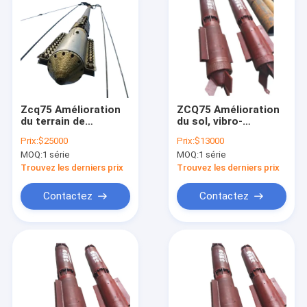
Zcq75 Amélioration
ZCQ75 Amélioration
du terrain de
du sol, vibro-
construction
remplacement
Prix:
$25000
Prix:
$13000
Vibroflot
électrique, colonne
MOQ:
1 série
MOQ:
1 série
de pierre, pieu de
battage
Trouvez les derniers prix
Trouvez les derniers prix
Contactez
Contactez
Aperçu
Produits
A propos de nous