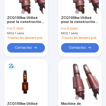
Visite d'usine
Contrôle de la qualité
ZCQ100kw Utilisé
ZCQ100kw Utilisé
pour la construction
pour la construction
Contact
de remplacement
de remplacement
Prix:
$15000
Prix:
$25000
des vibrations en
des vibrations en
MOQ:
1 série
MOQ:
1 série
mer
mer
Demande de soumission
Trouvez les derniers prix
Trouvez les derniers prix
Contactez
Contactez
Analyseur
machine d'essai d'asphalte
Machine d'essai des agrégats grossiers
Machine d'essai pour béton
Machine de test universelle
ZCQ100kw Utilisé
Machine de