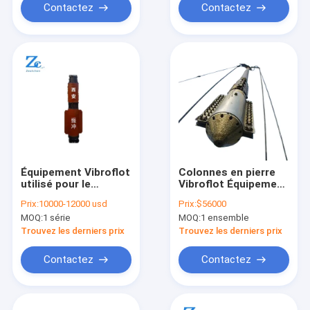
l'amélioration des
Contactez
Contactez
sols
Équipement Vibroflot
Colonnes en pierre
utilisé pour le
Vibroflot Équipement
système de vibration
adapté au
Prix:
10000-12000 usd
Prix:
$56000
au sol in situ
renforcement
MOQ:
1 série
MOQ:
1 ensemble
profond des
fondations avec des
Trouvez les derniers prix
Trouvez les derniers prix
longueurs de corps
allant jusqu'à 3200
Contactez
Contactez
mm