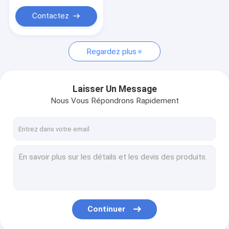
machine de fabrication de chaînes de bijoux
Contactez
machine de fabrication de chaînes de bijoux
Machines d'essai pour la géosynthèse
Regardez plus
Machines d'essai pour la géosynthèse
Laisser Un Message
Essai de boue
Nous Vous Répondrons Rapidement
instrument de fluide de forage
Détecteur de l'eau
générateur d'ozone
Pièces pour excavatrices
Forage de forage
Continuer
essais de ciment