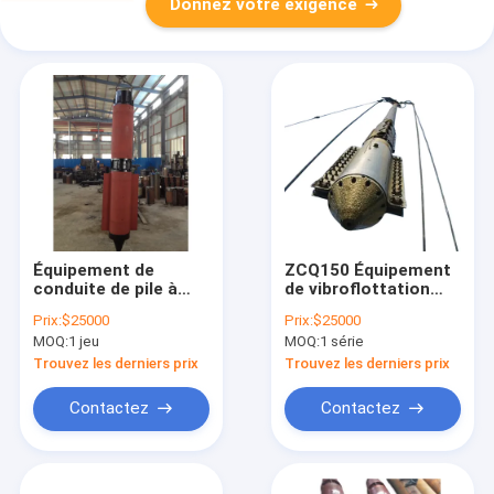
Donnez votre exigence
Équipement de
ZCQ150 Équipement
conduite de pile à
de vibroflottation
marteaux
haute performance
Prix:
$25000
Prix:
$25000
utilisé pour les
MOQ:
1 jeu
MOQ:
1 série
travaux de
fondations
Trouvez les derniers prix
Trouvez les derniers prix
profondes par
vibroflottation
Contactez
Contactez