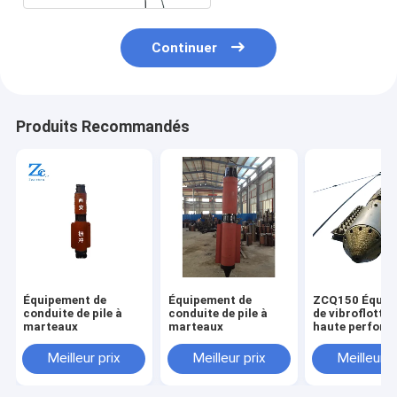
Continuer
Produits Recommandés
Équipement de
Équipement de
ZCQ150 Équip
conduite de pile à
conduite de pile à
de vibroflotta
marteaux
marteaux
haute perfor
utilisé pour les
travaux de
Meilleur prix
Meilleur prix
Meilleur p
fondations
profondes par
vibroflottatio