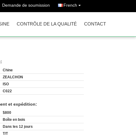
Demande de soumission
French
SINE
CONTRÔLE DE LA QUALITÉ
CONTACT
t:
Chine
ZEALCHON
ISO
C022
ent et expédition:
$800
Boîte en bois
Dans les 12 jours
T/T