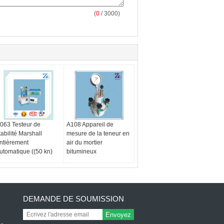
(
0
/ 3000)
063 Testeur de
A108 Appareil de
tabilité Marshall
mesure de la teneur en
ntièrement
air du mortier
utomatique ((50 kn)
bitumineux
DEMANDE DE SOUMISSION
Envoyez