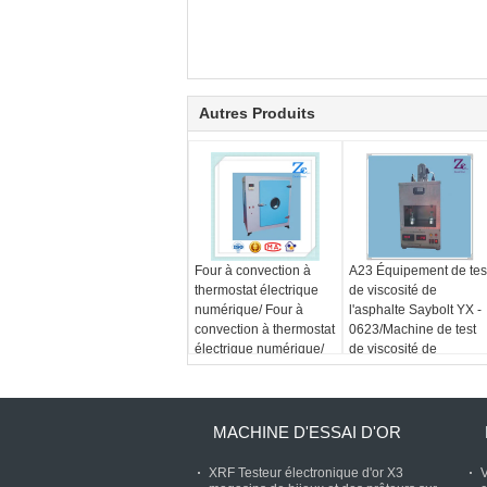
Autres Produits
Four à convection à
A23 Équipement de tes
thermostat électrique
de viscosité de
numérique/ Four à
l'asphalte Saybolt YX -
convection à thermostat
0623/Machine de test
électrique numérique/
de viscosité de
Étuve de séchage
l'asphalte Saybolt
thermostatique
MACHINE D'ESSAI D'OR
XRF Testeur électronique d'or X3
V