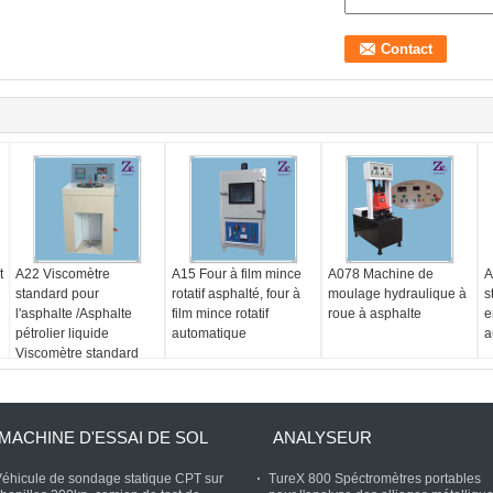
t
A22 Viscomètre
A15 Four à film mince
A078 Machine de
A
standard pour
rotatif asphalté, four à
moulage hydraulique à
s
l'asphalte /Asphalte
film mince rotatif
roue à asphalte
e
pétrolier liquide
automatique
a
Viscomètre standard
MACHINE D'ESSAI DE SOL
ANALYSEUR
éhicule de sondage statique CPT sur
TureX 800 Spéctromètres portables