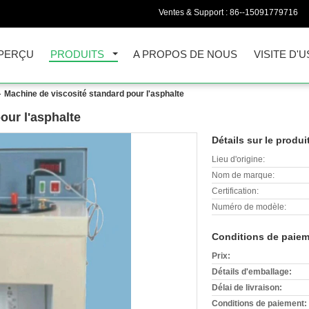
Ventes & Support :
86--15091779716
PERÇU
PRODUITS
A PROPOS DE NOUS
VISITE D'U
Machine de viscosité standard pour l'asphalte
our l'asphalte
Détails sur le produi
Lieu d'origine:
Nom de marque:
Certification:
Numéro de modèle:
Conditions de paiem
Prix:
Détails d'emballage:
Délai de livraison:
Conditions de paiement: