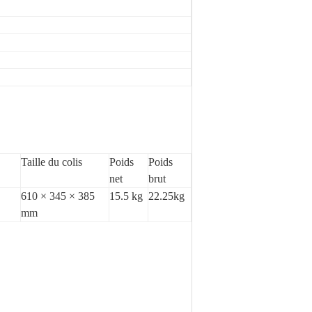
Taille du colis
Poids
Poids
net
brut
610 × 345 × 385
15.5 kg
22.25kg
mm