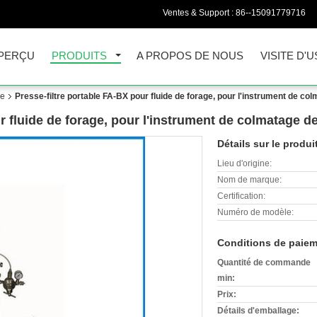
Ventes & Support :
86--15091779716
PERÇU
PRODUITS
A PROPOS DE NOUS
VISITE D'U
ge
Presse-filtre portable FA-BX pour fluide de forage, pour l'instrument de col
r fluide de forage, pour l'instrument de colmatage de
Détails sur le produi
Lieu d'origine:
Nom de marque:
Certification:
Numéro de modèle:
Conditions de paiem
Quantité de commande
min:
Prix:
Détails d'emballage: