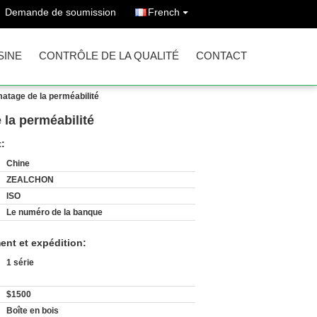
Demande de soumission
French
SINE
CONTRÔLE DE LA QUALITÉ
CONTACT
matage de la perméabilité
 la perméabilité
t:
Chine
ZEALCHON
ISO
Le numéro de la banque
ent et expédition:
1 série
$1500
Boîte en bois