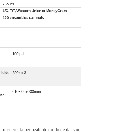
7 jours
L/C, T/T, Western Union et MoneyGram
100 ensembles par mois
e
100 psi
 fluide
250 cm3
610×345×385mm
is:
ur observer la perméabilité du fluide dans un