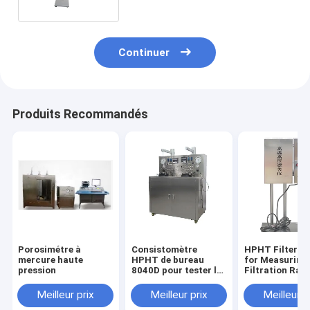
Continuer
Produits Recommandés
Porosimétre à
Consistomètre
HPHT Filter P
mercure haute
HPHT de bureau
for Measuring 
pression
8040D pour tester le
Filtration Rate
temps
Drilling Fluids
d'épaississement des
Heat Tempera
Meilleur prix
Meilleur prix
Meilleur p
coulis