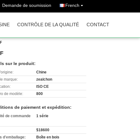
Demande de soumission
French
SINE
CONTRÔLE DE LA QUALITÉ
CONTACT
RF
RF
ls sur le produit:
'origine:
Chine
e marque:
zealchon
cation:
ISO CE
o de modèle:
800
itions de paiement et expédition:
ité de commande
1 série
$18600
ls d'emballage:
Boîte en bois