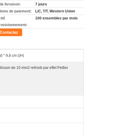
de livraison:
7 jours
tions de paiement:
L/C, T/T, Western Union
ité
100 ensembles par mois
rovisionnement:
Contactez
) * 9,8 cm ((H)
licium de 10 mm2 refroidi par effet Peltier