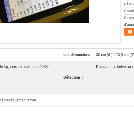
Délai 
Condi
Capac
d'app
Les dimensions:
30 cm ((L) * 23,5 cm ((W
ble Ag; tension maximale 50KV
Détecteur à dérive au si
Détecteur::
éclairée; écran tactile