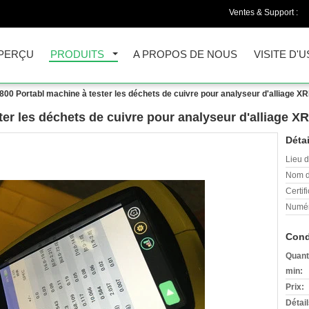
Ventes & Support :
PERÇU
PRODUITS
A PROPOS DE NOUS
VISITE D'U
800 Portabl machine à tester les déchets de cuivre pour analyseur d'alliage X
ter les déchets de cuivre pour analyseur d'alliage X
Détai
Lieu d
Nom d
Certifi
Numér
Cond
Quant
min:
Prix:
Détai