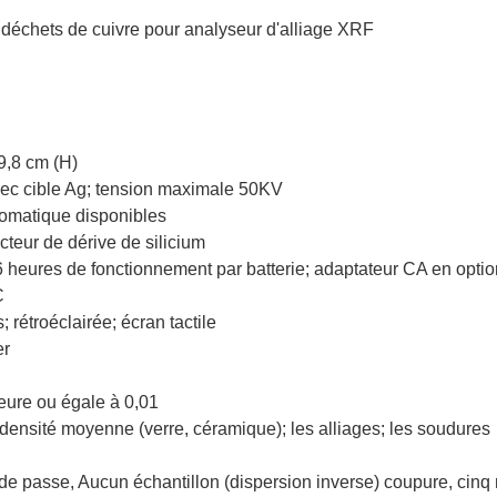
 déchets de cuivre pour analyseur d'alliage XRF
9,8 cm (H)
avec cible Ag; tension maximale 50KV
utomatique disponibles
cteur de dérive de silicium
 6 heures de fonctionnement par batterie; adaptateur CA en optio
C
 rétroéclairée; écran tactile
er
eure ou égale à 0,01
 densité moyenne (verre, céramique); les alliages; les soudures
de passe, Aucun échantillon (dispersion inverse) coupure, cinq