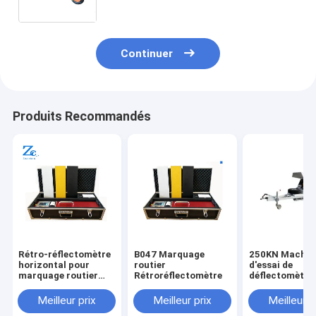
Continuer
Produits Recommandés
Rétro-réflectomètre
B047 Marquage
250KN Machin
horizontal pour
routier
d'essai de
marquage routier
Rétroréflectomètre
déflectomètre
B047
poids de mart
chute de remo
Meilleur prix
Meilleur prix
Meilleur p
entièrement