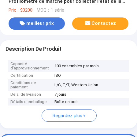
Profilomètre de marche pour collecter l'état de la
surface Évaluation de la rugosité
Prix：$3200
MOQ：1 série
meilleur prix
Contactez
Description De Produit
Capacité
100 ensembles par mois
d'approvisionnement
Certification
ISO
Conditions de
L/C, T/T, Western Union
paiement
Délai de livraison
7 jours
Détails d'emballage
Boîte en bois
Regardez plus